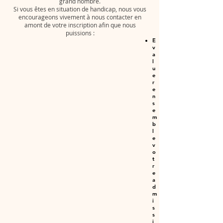
grand nombre.
Si vous êtes en situation de handicap, nous vous
encourageons vivement à nous contacter en
amont de votre inscription afin que nous
puissions :
E
v
a
l
u
e
r
e
n
s
e
m
b
l
e
v
o
t
r
e
a
d
m
i
s
s
i