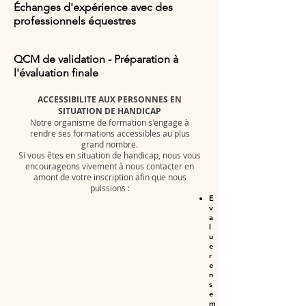
Échanges d'expérience avec des
professionnels équestres
QCM de validation - Préparation à
l'évaluation finale
ACCESSIBILITE AUX PERSONNES EN
SITUATION DE HANDICAP
Notre organisme de formation s'engage à
rendre ses formations accessibles au plus
grand nombre.
Si vous êtes en situation de handicap, nous vous
encourageons vivement à nous contacter en
amont de votre inscription afin que nous
puissions :
E
v
a
l
u
e
r
e
n
s
e
m