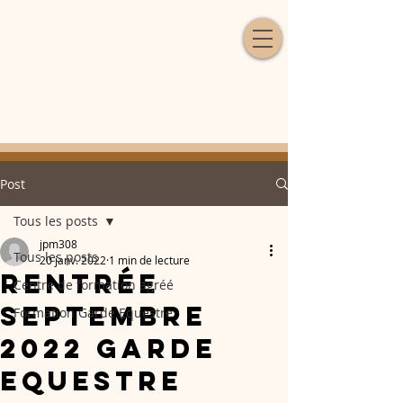
Post
Tous les posts
jpm308
Tous les posts
20 janv. 2022
1 min de lecture
Rentrée
Centre de formation agréé
Septembre
Formation Garde Equestre
2022 Garde
Equestre