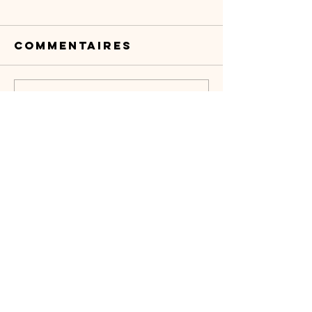
Commentaires
Rédigez un commentaire...
venez nous
rencontrer
© 2014 par Ecole Garde Equestre.
Politique en matière de cookies
Politique de confidentialité
Conditions d'utilisation
Mentions légales